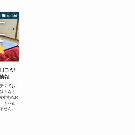
osechi
口コミ!
情報
!安くてお
ではトムと
おすすめお
。 トムと
りません。