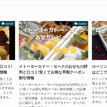
osechi
osechi
口コミ!
イトーヨーカドー・ヨークのおせちの評
ローソン
情報
判と口コミ!安くてお得な早割クーポン
はどこで
割引情報
!安くてお
ローソンス
ではリュウ
買える?口
イトーヨーカドー・ヨークのおせちの評判と口コ
おすすめお
ソンストア
ミ!安くてお得な早割クーポン割引情報 この記事
。 リュウ
すめおせ
ではイトーヨーカドー・ヨークのおせちの口コ
りません。
ローソンス
ミ・割引情報、おすすめおせちメニューなどを中
ません。 ロ
心に紹介します。 イトーヨーカドー・ヨークの