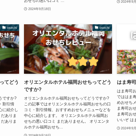
おせちの悪い口コミ ...
2024年9
2024年9月18日
osechi
osechi
ってどう
オリエンタルホテル福岡おせちってどう
はま寿司
ですか?
はま寿司お
でははま
うですか?
オリエンタルホテル福岡おせちってどうですか?
めおせちメ
・割引情
この記事ではオリエンタルホテル福岡おせちの口
ま寿司おせ
心に紹介し
コミ・割引情報、おすすめおせちメニューなどを
ま寿司おせ
まだありま
中心に紹介します。 オリエンタルホテル福岡お
いいぞ はま
まだありま
せちの悪い口コミ まだありません。 オリエンタ
ルホテル福岡おせち...
2024年9
2024年9月16日