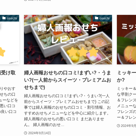
osechi
osechi
頭受け取
婦人画報おせちの口コミ!まずい?・うま
ミッキ
い?(一人前からスイーツ・プレミアムお
か?
せちまで)
取りやおす
ミッキー＆
おせちの口
な早割クー
婦人画報おせちの口コミ!まずい?・うまい?(一人
ューなどを
＆フレン
前からスイーツ・プレミアムおせちまで) この記
の悪い口コ
メニューな
事では婦人画報のおせちの口コミ・割引情報、お
の良い口コ
フレンズの
すすめおせちメニューなどを中心に紹介します。
ー＆フレン
婦人画報のおせちの悪い口コミ まだありませ
ん。 婦人画報のおせ...
2024年9
2024年9月14日